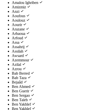
Amalou Ighriben
Amizmiz
Anzi
Aoufous
Aoulouz
Aourir
Arazane
Arbaoua
Arfoud
Assa
Assahrij
Assilah
Awsard
Azemmour
Azilal
Azrou
Bab Berred
Bab Taza
Bejaâd
Ben Ahmed
Ben Guerir
Ben Sergao
Ben Taïeb
Ben Yakhlef
Ben Yakhlef