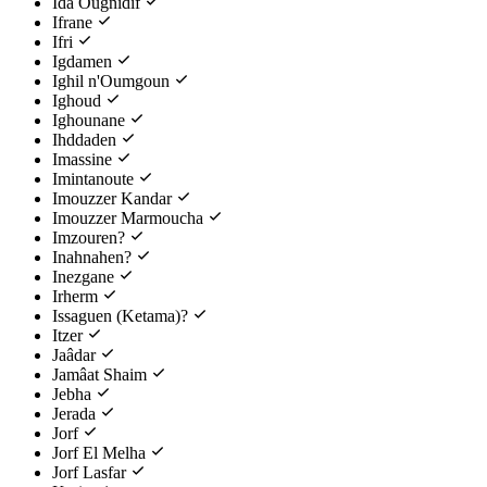
Ida Ougnidif
Ifrane
Ifri
Igdamen
Ighil n'Oumgoun
Ighoud
Ighounane
Ihddaden
Imassine
Imintanoute
Imouzzer Kandar
Imouzzer Marmoucha
Imzouren?
Inahnahen?
Inezgane
Irherm
Issaguen (Ketama)?
Itzer
Jaâdar
Jamâat Shaim
Jebha
Jerada
Jorf
Jorf El Melha
Jorf Lasfar