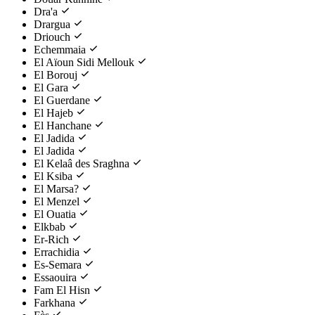
Dra'a
Drargua
Driouch
Echemmaia
El Aïoun Sidi Mellouk
El Borouj
El Gara
El Guerdane
El Hajeb
El Hanchane
El Jadida
El Jadida
El Kelaâ des Sraghna
El Ksiba
El Marsa?
El Menzel
El Ouatia
Elkbab
Er-Rich
Errachidia
Es-Semara
Essaouira
Fam El Hisn
Farkhana