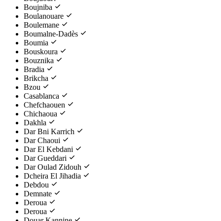
Boujniba
Boulanouare
Boulemane
Boumalne-Dadès
Boumia
Bouskoura
Bouznika
Bradia
Brikcha
Bzou
Casablanca
Chefchaouen
Chichaoua
Dakhla
Dar Bni Karrich
Dar Chaoui
Dar El Kebdani
Dar Gueddari
Dar Oulad Zidouh
Dcheira El Jihadia
Debdou
Demnate
Deroua
Deroua
Douar Kannine