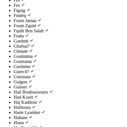
Fès
Fes
Figuig
Fnideq
Foum Jamaa
Foum Zguid
Fquih Ben Salah
Fraïta
Gardmit
Ghafsai?
Ghmate
Goulmima
Gourrama
Guelmim
Guercif?
Gueznaia
Guigou
Guisser
Had Bouhssoussen
Had Kourt
Haj Kaddour
Harhoura
Harte Lyamine
Hattane
Hrara