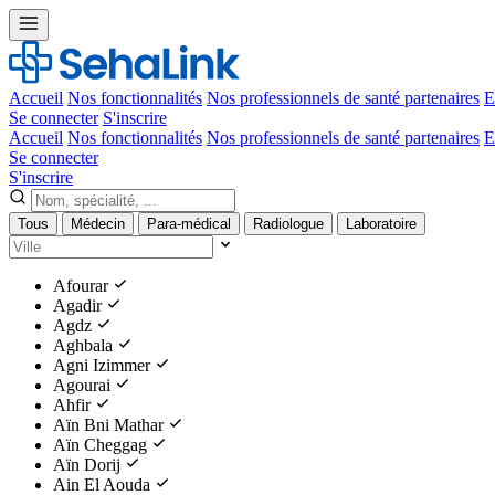
Accueil
Nos fonctionnalités
Nos professionnels de santé partenaires
E
Se connecter
S'inscrire
Accueil
Nos fonctionnalités
Nos professionnels de santé partenaires
E
Se connecter
S'inscrire
Tous
Médecin
Para-médical
Radiologue
Laboratoire
Afourar
Agadir
Agdz
Aghbala
Agni Izimmer
Agourai
Ahfir
Aïn Bni Mathar
Aïn Cheggag
Aïn Dorij
Ain El Aouda