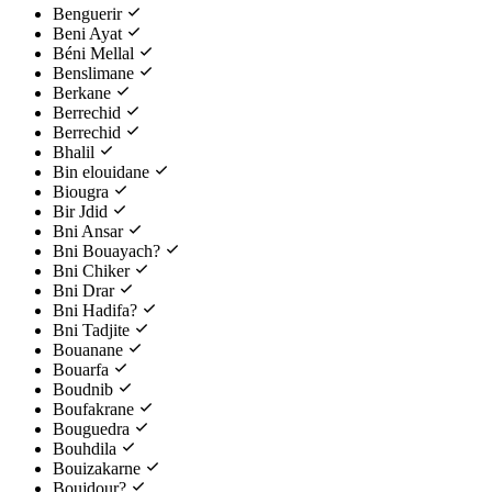
Benguerir
Beni Ayat
Béni Mellal
Benslimane
Berkane
Berrechid
Berrechid
Bhalil
Bin elouidane
Biougra
Bir Jdid
Bni Ansar
Bni Bouayach?
Bni Chiker
Bni Drar
Bni Hadifa?
Bni Tadjite
Bouanane
Bouarfa
Boudnib
Boufakrane
Bouguedra
Bouhdila
Bouizakarne
Boujdour?