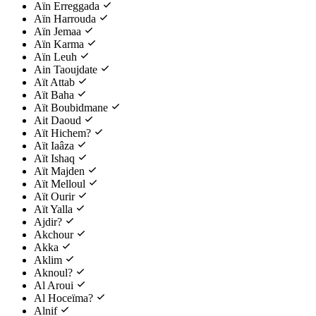
Aïn Erreggada
Aïn Harrouda
Aïn Jemaa
Aïn Karma
Aïn Leuh
Ain Taoujdate
Aït Attab
Aït Baha
Aït Boubidmane
Ait Daoud
Aït Hichem?
Aït Iaâza
Aït Ishaq
Aït Majden
Aït Melloul
Aït Ourir
Aït Yalla
Ajdir?
Akchour
Akka
Aklim
Aknoul?
Al Aroui
Al Hoceïma?
Alnif