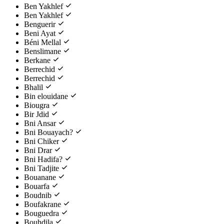
Ben Yakhlef
Ben Yakhlef
Benguerir
Beni Ayat
Béni Mellal
Benslimane
Berkane
Berrechid
Berrechid
Bhalil
Bin elouidane
Biougra
Bir Jdid
Bni Ansar
Bni Bouayach?
Bni Chiker
Bni Drar
Bni Hadifa?
Bni Tadjite
Bouanane
Bouarfa
Boudnib
Boufakrane
Bouguedra
Bouhdila