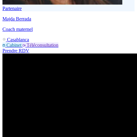
Partenaire
Majda Berrada
Coach maternel
Casablanca
Cabinet
Téléconsultation
Prendre RDV