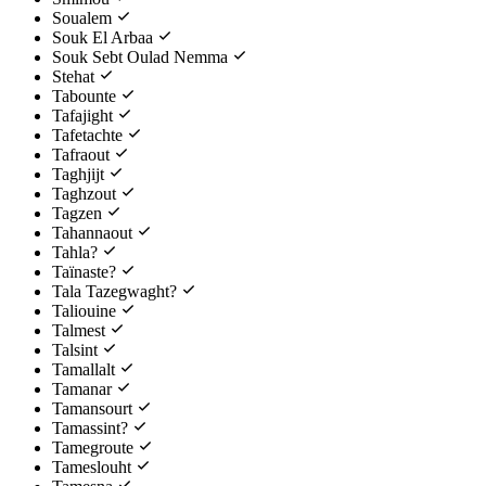
Soualem
Souk El Arbaa
Souk Sebt Oulad Nemma
Stehat
Tabounte
Tafajight
Tafetachte
Tafraout
Taghjijt
Taghzout
Tagzen
Tahannaout
Tahla?
Taïnaste?
Tala Tazegwaght?
Taliouine
Talmest
Talsint
Tamallalt
Tamanar
Tamansourt
Tamassint?
Tamegroute
Tameslouht