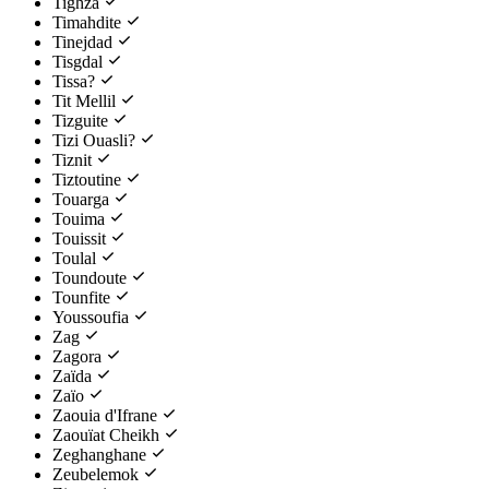
Tighza
Timahdite
Tinejdad
Tisgdal
Tissa?
Tit Mellil
Tizguite
Tizi Ouasli?
Tiznit
Tiztoutine
Touarga
Touima
Touissit
Toulal
Toundoute
Tounfite
Youssoufia
Zag
Zagora
Zaïda
Zaïo
Zaouia d'Ifrane
Zaouïat Cheikh
Zeghanghane
Zeubelemok