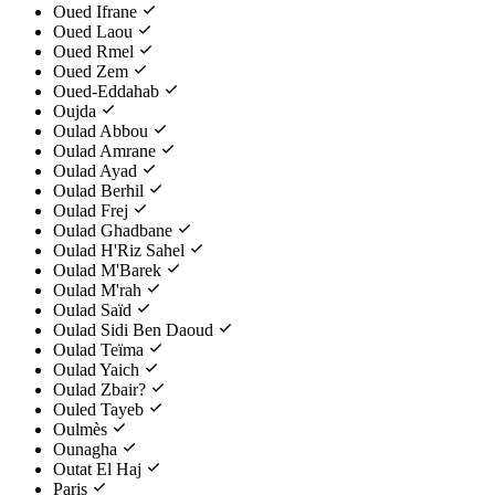
Oued Ifrane
Oued Laou
Oued Rmel
Oued Zem
Oued-Eddahab
Oujda
Oulad Abbou
Oulad Amrane
Oulad Ayad
Oulad Berhil
Oulad Frej
Oulad Ghadbane
Oulad H'Riz Sahel
Oulad M'Barek
Oulad M'rah
Oulad Saïd
Oulad Sidi Ben Daoud
Oulad Teïma
Oulad Yaich
Oulad Zbair?
Ouled Tayeb
Oulmès
Ounagha
Outat El Haj
Paris