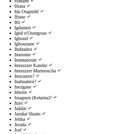
Hattane
Hrara
Ida Ougnidif
Ifrane
Ifri
Igdamen
Ighil n'Oumgoun
Ighoud
Ighounane
Ihddaden
Imassine
Imintanoute
Imouzzer Kandar
Imouzzer Marmoucha
Imzouren?
Inahnahen?
Inezgane
Irherm
Issaguen (Ketama)?
Itzer
Jaâdar
Jamâat Shaim
Jebha
Jerada
Jorf