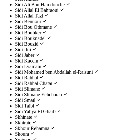
Sidi Ali Ban Hamdouche
Sidi Allal El Bahraoui
Sidi Allal Tazi
Sidi Bennour
Sidi Bou Othmane
Sidi Boubker
Sidi Bouknadel
Sidi Bouzid
Sidi Ifni
Sidi Jaber
Sidi Kacem
Sidi Lyamani
Sidi Mohamed ben Abdallah el-Raisuni
Sidi Rahhal
Sidi Rahhal Chataï
Sidi Slimane
Sidi Slimane Echcharaa
Sidi Smaïl
Sidi Taibi
Sidi Yahya El Gharb
Skhinate
Skhirate
Skhour Rehamna
Skoura
Smimou