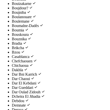
Bouizakarne
Boujdour?
Boujniba
Boulanouare
Boulemane
Boumalne-Dadès
Boumia
Bouskoura
Bouznika
Bradia
Brikcha
Bzou
Casablanca
Chefchaouen
Chichaoua
Dakhla
Dar Bni Karrich
Dar Chaoui
Dar El Kebdani
Dar Gueddari
Dar Oulad Zidouh
Dcheira El Jihadia
Debdou
Demnate
Deroua