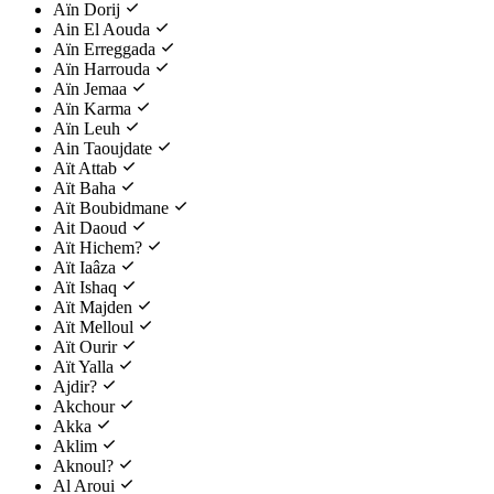
Aïn Dorij
Ain El Aouda
Aïn Erreggada
Aïn Harrouda
Aïn Jemaa
Aïn Karma
Aïn Leuh
Ain Taoujdate
Aït Attab
Aït Baha
Aït Boubidmane
Ait Daoud
Aït Hichem?
Aït Iaâza
Aït Ishaq
Aït Majden
Aït Melloul
Aït Ourir
Aït Yalla
Ajdir?
Akchour
Akka
Aklim
Aknoul?
Al Aroui