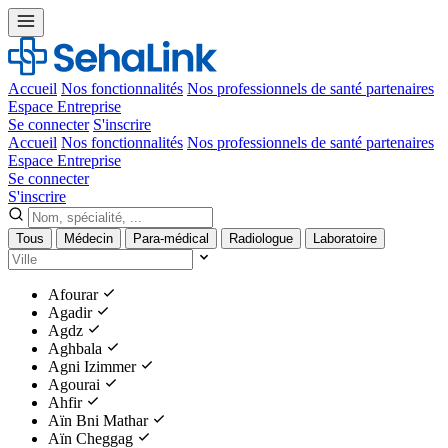
Accueil
Nos fonctionnalités
Nos professionnels de santé partenaires
Espace Entreprise
Se connecter
S'inscrire
Accueil
Nos fonctionnalités
Nos professionnels de santé partenaires
Espace Entreprise
Se connecter
S'inscrire
Tous
Médecin
Para-médical
Radiologue
Laboratoire
Afourar
Agadir
Agdz
Aghbala
Agni Izimmer
Agourai
Ahfir
Aïn Bni Mathar
Aïn Cheggag