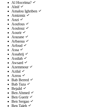
Al Hoceïma?
Alnif
Amalou Ighriben
Amizmiz
Anzi
Aoufous
Aoulouz
Aourir
Arazane
Arbaoua
Arfoud
Assa
Assahrij
Assilah
Awsard
Azemmour
Azilal
Azrou
Bab Berred
Bab Taza
Bejaâd
Ben Ahmed
Ben Guerir
Ben Sergao
Ben Taïeb