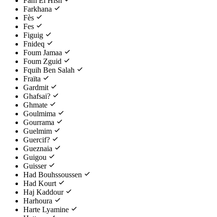
Fam El Hisn
Farkhana
Fès
Fes
Figuig
Fnideq
Foum Jamaa
Foum Zguid
Fquih Ben Salah
Fraïta
Gardmit
Ghafsai?
Ghmate
Goulmima
Gourrama
Guelmim
Guercif?
Gueznaia
Guigou
Guisser
Had Bouhssoussen
Had Kourt
Haj Kaddour
Harhoura
Harte Lyamine