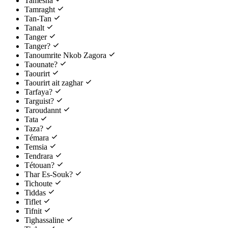
Tamesna
Tamraght
Tan-Tan
Tanalt
Tanger
Tanger?
Tanoumrite Nkob Zagora
Taounate?
Taourirt
Taourirt ait zaghar
Tarfaya?
Targuist?
Taroudannt
Tata
Taza?
Témara
Temsia
Tendrara
Tétouan?
Thar Es-Souk?
Tichoute
Tiddas
Tiflet
Tifnit
Tighassaline