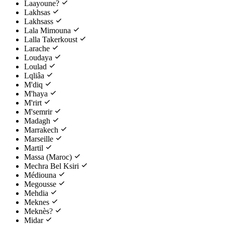
Laayoune?
Lakhsas
Lakhsass
Lala Mimouna
Lalla Takerkoust
Larache
Loudaya
Loulad
Lqliâa
M'diq
M'haya
M'rirt
M'semrir
Madagh
Marrakech
Marseille
Martil
Massa (Maroc)
Mechra Bel Ksiri
Médiouna
Megousse
Mehdia
Meknes
Meknès?
Midar