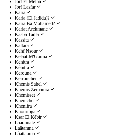
Jorf El Melha
Jorf Lasfar
Karia
Karia (El Jadida)?
Karia Ba Mohamed?
Kariat Arekmane
Kasba Tadla
Kassita
Kattara
Kehf Nsour
Kelaat-M'Gouna
Kenitra
Kénitra
Kerouna
Kerrouchen
Khémis Sahel
Khemis Zemamra
Khémisset
Khenichet
Khénifra
Khouribga
Ksar El Kébir
Laaounate
Laâtamna
Lâattaouia