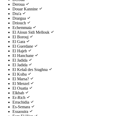
Deroua
Douar Kannine
Dra'a
Drargua
Driouch
Echemmaia
El Aïoun Sidi Mellouk
El Borouj
El Gara
El Guerdane
El Hajeb
El Hanchane
El Jadida
El Jadida
El Kelaâ des Sraghna
El Ksiba
El Marsa?
El Menzel
El Ouatia
Elkbab
Er-Rich
Errachidia
Es-Semara
Essaouira