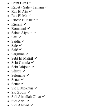
Point Cires
Rabat - Salé - Temara
Ras El Aïn
Ras El Ma
Ribate El Kheir
Rissani
Rommani
Sabaa Aiyoun
Safi
Saïdia
Salé
Salé
Sarghine
Sebt El Maârif
Sebt Gzoula
Sebt Jahjouh
Séfrou
Selouane
Settat
Settat
Sid L'Mokhtar
Sid Zouin
Sidi Abdallah Ghiat
Sidi Addi
Sidi Ahmed