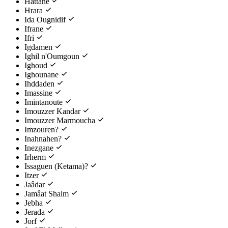
Hattane
Hrara
Ida Ougnidif
Ifrane
Ifri
Igdamen
Ighil n'Oumgoun
Ighoud
Ighounane
Ihddaden
Imassine
Imintanoute
Imouzzer Kandar
Imouzzer Marmoucha
Imzouren?
Inahnahen?
Inezgane
Irherm
Issaguen (Ketama)?
Itzer
Jaâdar
Jamâat Shaim
Jebha
Jerada
Jorf