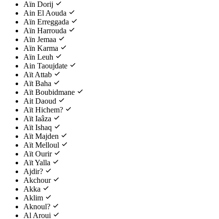
Aïn Dorij
Ain El Aouda
Aïn Erreggada
Aïn Harrouda
Aïn Jemaa
Aïn Karma
Aïn Leuh
Ain Taoujdate
Aït Attab
Aït Baha
Aït Boubidmane
Ait Daoud
Aït Hichem?
Aït Iaâza
Aït Ishaq
Aït Majden
Aït Melloul
Aït Ourir
Aït Yalla
Ajdir?
Akchour
Akka
Aklim
Aknoul?
Al Aroui