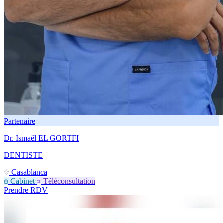
Partenaire
Dr. Ismaêl EL GORTFI
DENTISTE
Casablanca
Cabinet
Téléconsultation
Prendre RDV