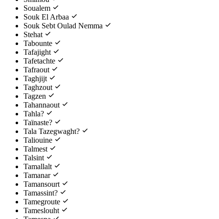
Soualem
Souk El Arbaa
Souk Sebt Oulad Nemma
Stehat
Tabounte
Tafajight
Tafetachte
Tafraout
Taghjijt
Taghzout
Tagzen
Tahannaout
Tahla?
Taïnaste?
Tala Tazegwaght?
Taliouine
Talmest
Talsint
Tamallalt
Tamanar
Tamansourt
Tamassint?
Tamegroute
Tameslouht