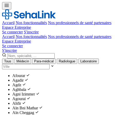
Accueil
Nos fonctionnalités
Nos professionnels de santé partenaires
Espace Entreprise
Se connecter
S'inscrire
Accueil
Nos fonctionnalités
Nos professionnels de santé partenaires
Espace Entreprise
Se connecter
S'inscrire
Tous
Médecin
Para-médical
Radiologue
Laboratoire
Afourar
Agadir
Agdz
Aghbala
Agni Izimmer
Agourai
Ahfir
Aïn Bni Mathar
Aïn Cheggag