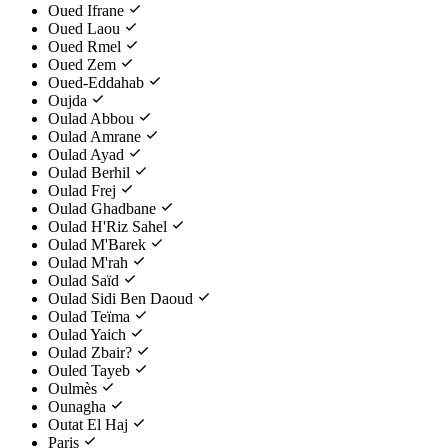
Oued Ifrane
Oued Laou
Oued Rmel
Oued Zem
Oued-Eddahab
Oujda
Oulad Abbou
Oulad Amrane
Oulad Ayad
Oulad Berhil
Oulad Frej
Oulad Ghadbane
Oulad H'Riz Sahel
Oulad M'Barek
Oulad M'rah
Oulad Saïd
Oulad Sidi Ben Daoud
Oulad Teïma
Oulad Yaich
Oulad Zbair?
Ouled Tayeb
Oulmès
Ounagha
Outat El Haj
Paris