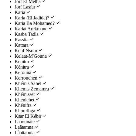
Jorf El Melha
Jorf Lasfar
Karia
Karia (El Jadida)?
Karia Ba Mohamed?
Kariat Arekmane
Kasba Tadla
Kassita
Kattara
Kehf Nsour
Kelaat-M'Gouna
Kenitra
Kénitra
Kerouna
Kerrouchen
Khémis Sahel
Khemis Zemamra
Khémisset
Khenichet
Khénifra
Khouribga
Ksar El Kébir
Laaounate
Laâtamna
Lâattaouia