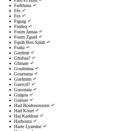
Fam El Hisn
Farkhana
Fès
Fes
Figuig
Fnideq
Foum Jamaa
Foum Zguid
Fquih Ben Salah
Fraïta
Gardmit
Ghafsai?
Ghmate
Goulmima
Gourrama
Guelmim
Guercif?
Gueznaia
Guigou
Guisser
Had Bouhssoussen
Had Kourt
Haj Kaddour
Harhoura
Harte Lyamine