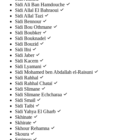
Sidi Ali Ban Hamdouche
Sidi Allal El Bahraoui
Sidi Allal Tazi
Sidi Bennour
Sidi Bou Othmane
Sidi Boubker
Sidi Bouknadel
Sidi Bouzid
Sidi Ifni
Sidi Jaber
Sidi Kacem
Sidi Lyamani
Sidi Mohamed ben Abdallah el-Raisuni
Sidi Rahhal
Sidi Rahhal Chataï
Sidi Slimane
Sidi Slimane Echcharaa
Sidi Smaïl
Sidi Taibi
Sidi Yahya El Gharb
Skhinate
Skhirate
Skhour Rehamna
Skoura
Smimou