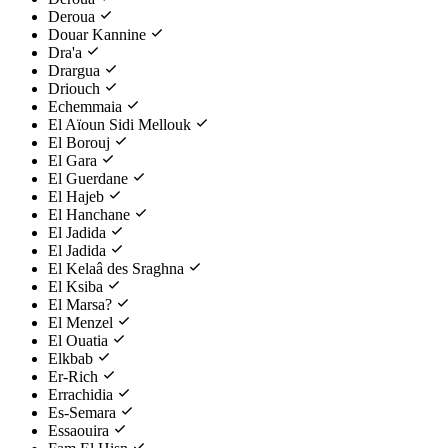
Deroua
Douar Kannine
Dra'a
Drargua
Driouch
Echemmaia
El Aïoun Sidi Mellouk
El Borouj
El Gara
El Guerdane
El Hajeb
El Hanchane
El Jadida
El Jadida
El Kelaâ des Sraghna
El Ksiba
El Marsa?
El Menzel
El Ouatia
Elkbab
Er-Rich
Errachidia
Es-Semara
Essaouira