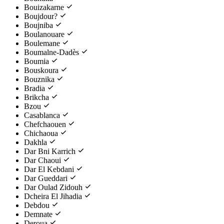
Bouizakarne
Boujdour?
Boujniba
Boulanouare
Boulemane
Boumalne-Dadès
Boumia
Bouskoura
Bouznika
Bradia
Brikcha
Bzou
Casablanca
Chefchaouen
Chichaoua
Dakhla
Dar Bni Karrich
Dar Chaoui
Dar El Kebdani
Dar Gueddari
Dar Oulad Zidouh
Dcheira El Jihadia
Debdou
Demnate
Deroua