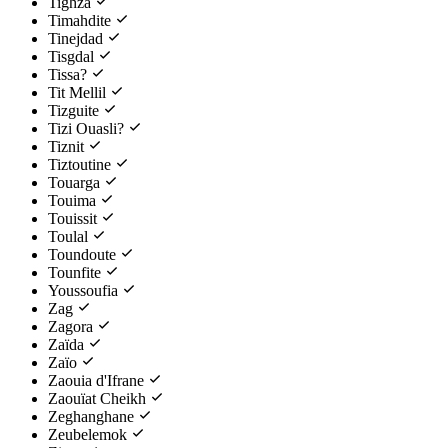
Tighza
Timahdite
Tinejdad
Tisgdal
Tissa?
Tit Mellil
Tizguite
Tizi Ouasli?
Tiznit
Tiztoutine
Touarga
Touima
Touissit
Toulal
Toundoute
Tounfite
Youssoufia
Zag
Zagora
Zaïda
Zaïo
Zaouia d'Ifrane
Zaouïat Cheikh
Zeghanghane
Zeubelemok