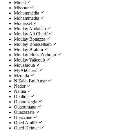
Midelt
Missour
Mohammédia
Mohammedia
Moqrisset
Moulay Abdallah
Moulay Ali Cherif
Moulay Bouazza
Moulay Bousselham
Moulay Brahim
Moulay Idriss Zerhoun
Moulay Yaâcoub
Moussaoua
MyAliCherif
Mzouda
N'Zalat Bni Amar
Nador
Naima
Oualidia
Ouaouizeght
Ouaoumana
Ouarzazate
Ouazzane
Oued Amlil?
Oued Heimer