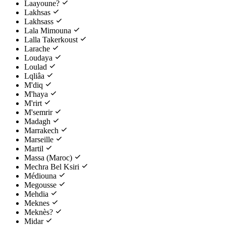
Laayoune?
Lakhsas
Lakhsass
Lala Mimouna
Lalla Takerkoust
Larache
Loudaya
Loulad
Lqliâa
M'diq
M'haya
M'rirt
M'semrir
Madagh
Marrakech
Marseille
Martil
Massa (Maroc)
Mechra Bel Ksiri
Médiouna
Megousse
Mehdia
Meknes
Meknès?
Midar