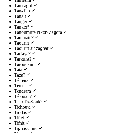
Tamesna
Tamraght
Tan-Tan
Tanalt
Tanger
Tanger?
Tanoumrite Nkob Zagora
Taounate?
Taourirt
Taourirt ait zaghar
Tarfaya?
Targuist?
Taroudannt
Tata
Taza?
Témara
Temsia
Tendrara
Tétouan?
Thar Es-Souk?
Tichoute
Tiddas
Tiflet
Tifnit
Tighassaline