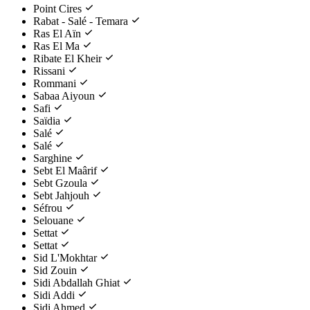
Point Cires
Rabat - Salé - Temara
Ras El Aïn
Ras El Ma
Ribate El Kheir
Rissani
Rommani
Sabaa Aiyoun
Safi
Saïdia
Salé
Salé
Sarghine
Sebt El Maârif
Sebt Gzoula
Sebt Jahjouh
Séfrou
Selouane
Settat
Settat
Sid L'Mokhtar
Sid Zouin
Sidi Abdallah Ghiat
Sidi Addi
Sidi Ahmed