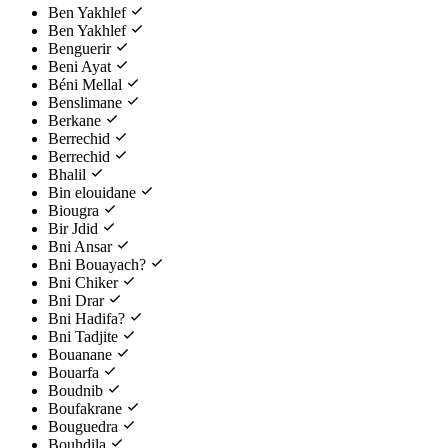
Ben Yakhlef
Ben Yakhlef
Benguerir
Beni Ayat
Béni Mellal
Benslimane
Berkane
Berrechid
Berrechid
Bhalil
Bin elouidane
Biougra
Bir Jdid
Bni Ansar
Bni Bouayach?
Bni Chiker
Bni Drar
Bni Hadifa?
Bni Tadjite
Bouanane
Bouarfa
Boudnib
Boufakrane
Bouguedra
Bouhdila