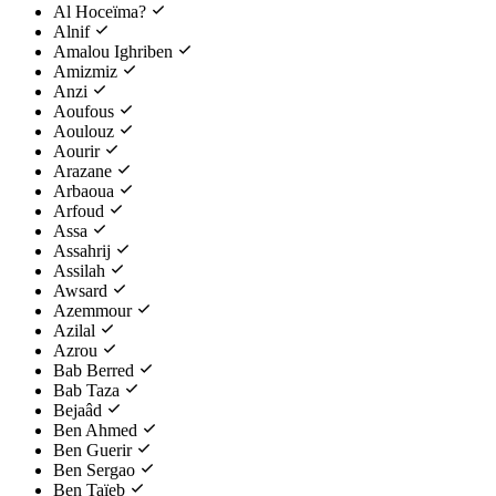
Al Hoceïma?
Alnif
Amalou Ighriben
Amizmiz
Anzi
Aoufous
Aoulouz
Aourir
Arazane
Arbaoua
Arfoud
Assa
Assahrij
Assilah
Awsard
Azemmour
Azilal
Azrou
Bab Berred
Bab Taza
Bejaâd
Ben Ahmed
Ben Guerir
Ben Sergao
Ben Taïeb