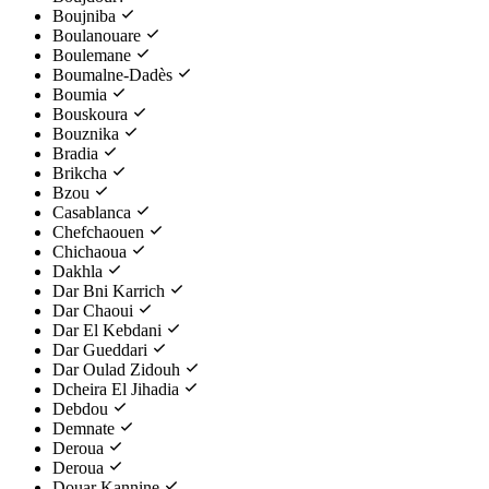
Boujniba
Boulanouare
Boulemane
Boumalne-Dadès
Boumia
Bouskoura
Bouznika
Bradia
Brikcha
Bzou
Casablanca
Chefchaouen
Chichaoua
Dakhla
Dar Bni Karrich
Dar Chaoui
Dar El Kebdani
Dar Gueddari
Dar Oulad Zidouh
Dcheira El Jihadia
Debdou
Demnate
Deroua
Deroua
Douar Kannine