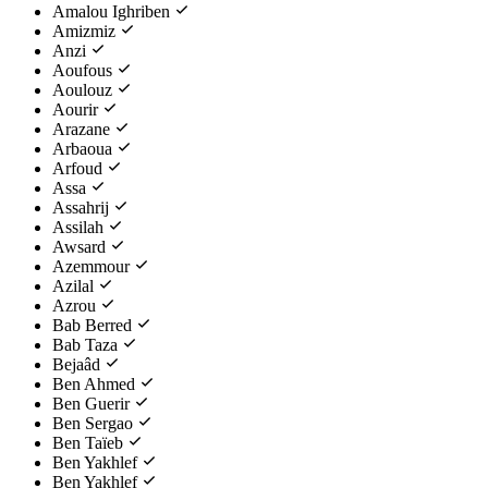
Amalou Ighriben
Amizmiz
Anzi
Aoufous
Aoulouz
Aourir
Arazane
Arbaoua
Arfoud
Assa
Assahrij
Assilah
Awsard
Azemmour
Azilal
Azrou
Bab Berred
Bab Taza
Bejaâd
Ben Ahmed
Ben Guerir
Ben Sergao
Ben Taïeb
Ben Yakhlef
Ben Yakhlef