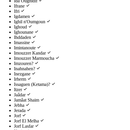
Ida Ougnidif
Ifrane
Ifri
Igdamen
Ighil n'Oumgoun
Ighoud
Ighounane
Ihddaden
Imassine
Imintanoute
Imouzzer Kandar
Imouzzer Marmoucha
Imzouren?
Inahnahen?
Inezgane
Irherm
Issaguen (Ketama)?
Itzer
Jaâdar
Jamâat Shaim
Jebha
Jerada
Jorf
Jorf El Melha
Jorf Lasfar