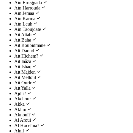
Aïn Erreggada
Aïn Harrouda
Aïn Jemaa
Aïn Karma
Aïn Leuh
Ain Taoujdate
Aït Attab
Aït Baha
Aït Boubidmane
Ait Daoud
Aït Hichem?
Aït Iaâza
Aït Ishaq
Aït Majden
Aït Melloul
Aït Ourir
Aït Yalla
Ajdir?
Akchour
Akka
Aklim
Aknoul?
Al Aroui
Al Hoceïma?
Alnif