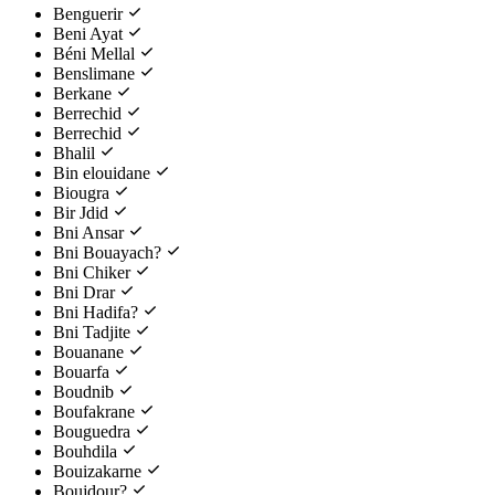
Benguerir
Beni Ayat
Béni Mellal
Benslimane
Berkane
Berrechid
Berrechid
Bhalil
Bin elouidane
Biougra
Bir Jdid
Bni Ansar
Bni Bouayach?
Bni Chiker
Bni Drar
Bni Hadifa?
Bni Tadjite
Bouanane
Bouarfa
Boudnib
Boufakrane
Bouguedra
Bouhdila
Bouizakarne
Boujdour?