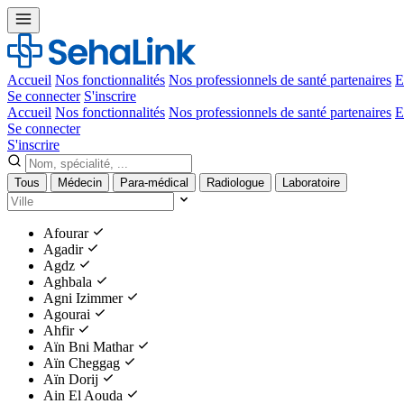
Accueil
Nos fonctionnalités
Nos professionnels de santé partenaires
E
Se connecter
S'inscrire
Accueil
Nos fonctionnalités
Nos professionnels de santé partenaires
E
Se connecter
S'inscrire
Tous
Médecin
Para-médical
Radiologue
Laboratoire
Afourar
Agadir
Agdz
Aghbala
Agni Izimmer
Agourai
Ahfir
Aïn Bni Mathar
Aïn Cheggag
Aïn Dorij
Ain El Aouda