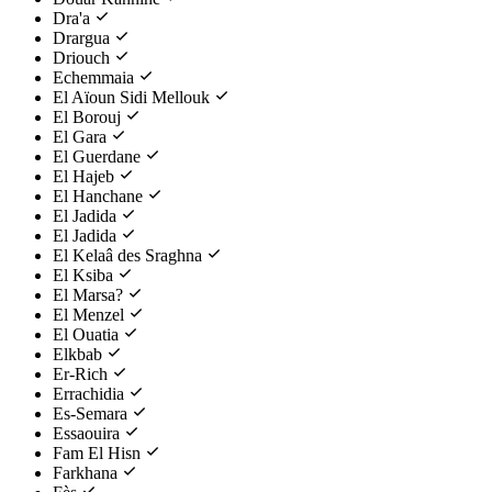
Dra'a
Drargua
Driouch
Echemmaia
El Aïoun Sidi Mellouk
El Borouj
El Gara
El Guerdane
El Hajeb
El Hanchane
El Jadida
El Jadida
El Kelaâ des Sraghna
El Ksiba
El Marsa?
El Menzel
El Ouatia
Elkbab
Er-Rich
Errachidia
Es-Semara
Essaouira
Fam El Hisn
Farkhana