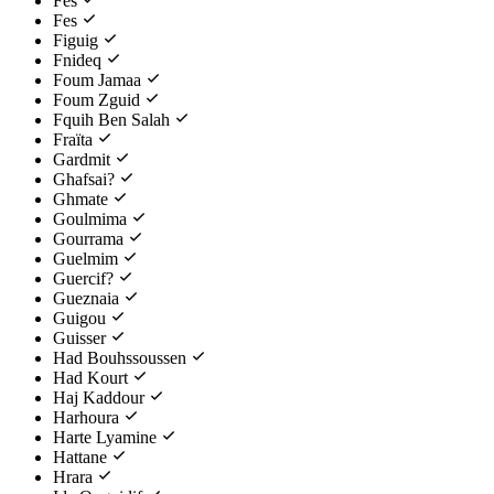
Fès
Fes
Figuig
Fnideq
Foum Jamaa
Foum Zguid
Fquih Ben Salah
Fraïta
Gardmit
Ghafsai?
Ghmate
Goulmima
Gourrama
Guelmim
Guercif?
Gueznaia
Guigou
Guisser
Had Bouhssoussen
Had Kourt
Haj Kaddour
Harhoura
Harte Lyamine
Hattane
Hrara