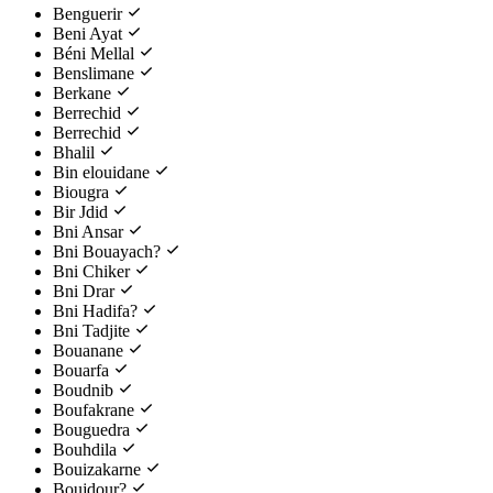
Benguerir
Beni Ayat
Béni Mellal
Benslimane
Berkane
Berrechid
Berrechid
Bhalil
Bin elouidane
Biougra
Bir Jdid
Bni Ansar
Bni Bouayach?
Bni Chiker
Bni Drar
Bni Hadifa?
Bni Tadjite
Bouanane
Bouarfa
Boudnib
Boufakrane
Bouguedra
Bouhdila
Bouizakarne
Boujdour?