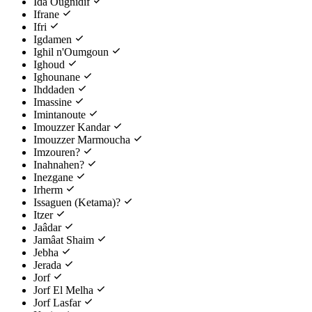
Ida Ougnidif
Ifrane
Ifri
Igdamen
Ighil n'Oumgoun
Ighoud
Ighounane
Ihddaden
Imassine
Imintanoute
Imouzzer Kandar
Imouzzer Marmoucha
Imzouren?
Inahnahen?
Inezgane
Irherm
Issaguen (Ketama)?
Itzer
Jaâdar
Jamâat Shaim
Jebha
Jerada
Jorf
Jorf El Melha
Jorf Lasfar