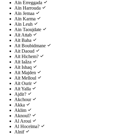
Aïn Erreggada
Aïn Harrouda
Aïn Jemaa
Aïn Karma
Aïn Leuh
Ain Taoujdate
Aït Attab
Aït Baha
Aït Boubidmane
Ait Daoud
Aït Hichem?
Aït Iaâza
Aït Ishaq
Aït Majden
Aït Melloul
Aït Ourir
Aït Yalla
Ajdir?
Akchour
Akka
Aklim
Aknoul?
Al Aroui
Al Hoceïma?
Alnif