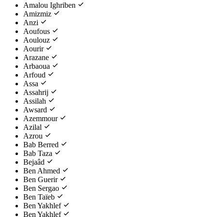
Amalou Ighriben
Amizmiz
Anzi
Aoufous
Aoulouz
Aourir
Arazane
Arbaoua
Arfoud
Assa
Assahrij
Assilah
Awsard
Azemmour
Azilal
Azrou
Bab Berred
Bab Taza
Bejaâd
Ben Ahmed
Ben Guerir
Ben Sergao
Ben Taïeb
Ben Yakhlef
Ben Yakhlef