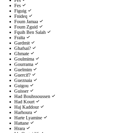
Fès
Fes
Figuig
Fnideq
Foum Jamaa
Foum Zguid
Fquih Ben Salah
Fraïta
Gardmit
Ghafsai?
Ghmate
Goulmima
Gourrama
Guelmim
Guercif?
Gueznaia
Guigou
Guisser
Had Bouhssoussen
Had Kourt
Haj Kaddour
Harhoura
Harte Lyamine
Hattane
Hrara