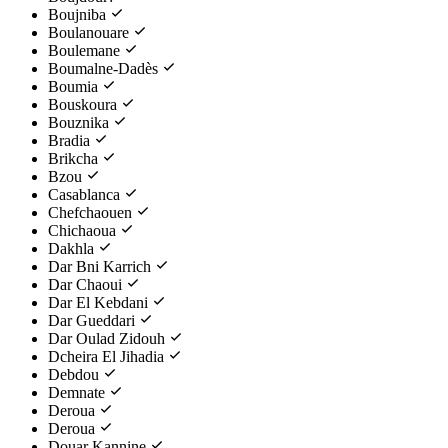
Boujniba
Boulanouare
Boulemane
Boumalne-Dadès
Boumia
Bouskoura
Bouznika
Bradia
Brikcha
Bzou
Casablanca
Chefchaouen
Chichaoua
Dakhla
Dar Bni Karrich
Dar Chaoui
Dar El Kebdani
Dar Gueddari
Dar Oulad Zidouh
Dcheira El Jihadia
Debdou
Demnate
Deroua
Deroua
Douar Kannine