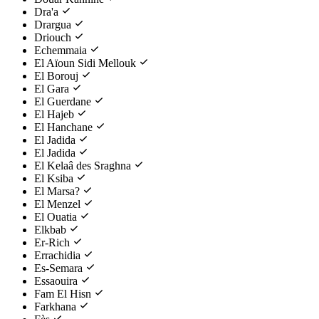
Dra'a
Drargua
Driouch
Echemmaia
El Aïoun Sidi Mellouk
El Borouj
El Gara
El Guerdane
El Hajeb
El Hanchane
El Jadida
El Jadida
El Kelaâ des Sraghna
El Ksiba
El Marsa?
El Menzel
El Ouatia
Elkbab
Er-Rich
Errachidia
Es-Semara
Essaouira
Fam El Hisn
Farkhana