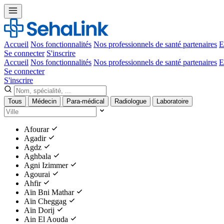
Accueil
Nos fonctionnalités
Nos professionnels de santé partenaires
E
Se connecter
S'inscrire
Accueil
Nos fonctionnalités
Nos professionnels de santé partenaires
E
Se connecter
S'inscrire
Tous
Médecin
Para-médical
Radiologue
Laboratoire
Afourar
Agadir
Agdz
Aghbala
Agni Izimmer
Agourai
Ahfir
Aïn Bni Mathar
Aïn Cheggag
Aïn Dorij
Ain El Aouda