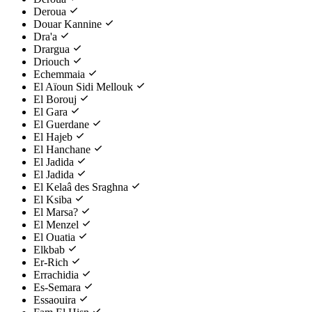
Deroua
Douar Kannine
Dra'a
Drargua
Driouch
Echemmaia
El Aïoun Sidi Mellouk
El Borouj
El Gara
El Guerdane
El Hajeb
El Hanchane
El Jadida
El Jadida
El Kelaâ des Sraghna
El Ksiba
El Marsa?
El Menzel
El Ouatia
Elkbab
Er-Rich
Errachidia
Es-Semara
Essaouira