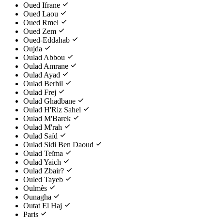
Oued Ifrane
Oued Laou
Oued Rmel
Oued Zem
Oued-Eddahab
Oujda
Oulad Abbou
Oulad Amrane
Oulad Ayad
Oulad Berhil
Oulad Frej
Oulad Ghadbane
Oulad H'Riz Sahel
Oulad M'Barek
Oulad M'rah
Oulad Saïd
Oulad Sidi Ben Daoud
Oulad Teïma
Oulad Yaich
Oulad Zbair?
Ouled Tayeb
Oulmès
Ounagha
Outat El Haj
Paris