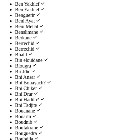
Ben Yakhlef
Ben Yakhlef
Benguerir
Beni Ayat
Béni Mellal
Benslimane
Berkane
Berrechid
Berrechid
Bhalil
Bin elouidane
Biougra
Bir Jdid
Bni Ansar
Bni Bouayach?
Bni Chiker
Bni Drar
Bni Hadifa?
Bni Tadjite
Bouanane
Bouarfa
Boudnib
Boufakrane
Bouguedra
Bouhdila