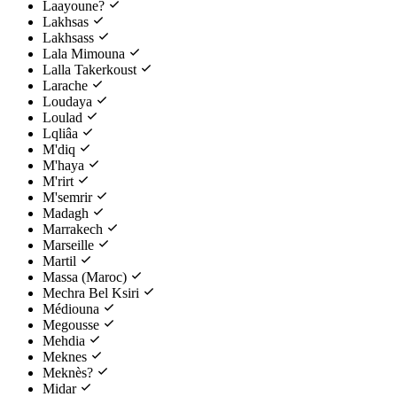
Laayoune?
Lakhsas
Lakhsass
Lala Mimouna
Lalla Takerkoust
Larache
Loudaya
Loulad
Lqliâa
M'diq
M'haya
M'rirt
M'semrir
Madagh
Marrakech
Marseille
Martil
Massa (Maroc)
Mechra Bel Ksiri
Médiouna
Megousse
Mehdia
Meknes
Meknès?
Midar