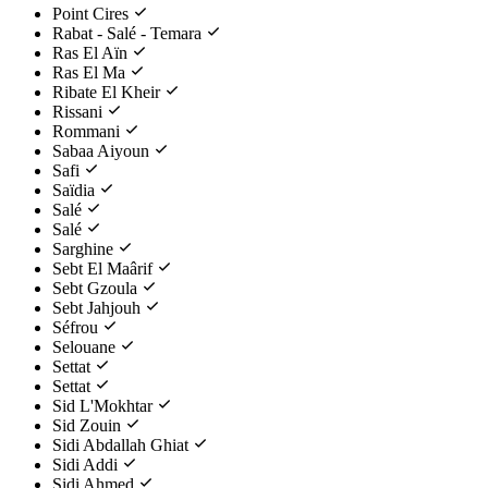
Point Cires
Rabat - Salé - Temara
Ras El Aïn
Ras El Ma
Ribate El Kheir
Rissani
Rommani
Sabaa Aiyoun
Safi
Saïdia
Salé
Salé
Sarghine
Sebt El Maârif
Sebt Gzoula
Sebt Jahjouh
Séfrou
Selouane
Settat
Settat
Sid L'Mokhtar
Sid Zouin
Sidi Abdallah Ghiat
Sidi Addi
Sidi Ahmed