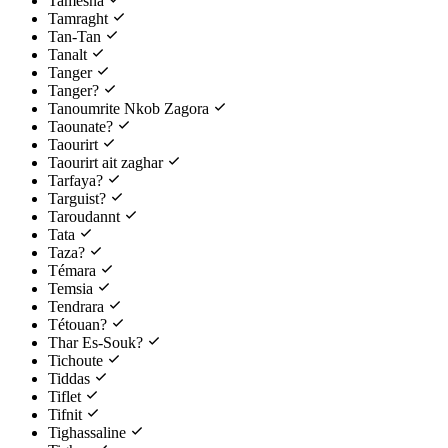
Tamesna
Tamraght
Tan-Tan
Tanalt
Tanger
Tanger?
Tanoumrite Nkob Zagora
Taounate?
Taourirt
Taourirt ait zaghar
Tarfaya?
Targuist?
Taroudannt
Tata
Taza?
Témara
Temsia
Tendrara
Tétouan?
Thar Es-Souk?
Tichoute
Tiddas
Tiflet
Tifnit
Tighassaline