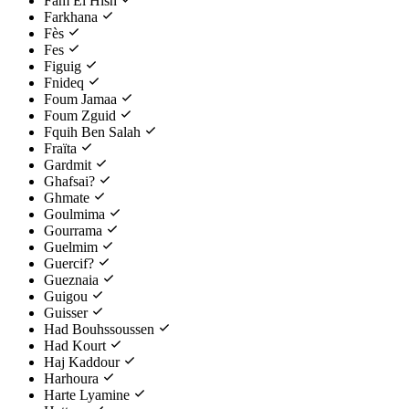
Fam El Hisn
Farkhana
Fès
Fes
Figuig
Fnideq
Foum Jamaa
Foum Zguid
Fquih Ben Salah
Fraïta
Gardmit
Ghafsai?
Ghmate
Goulmima
Gourrama
Guelmim
Guercif?
Gueznaia
Guigou
Guisser
Had Bouhssoussen
Had Kourt
Haj Kaddour
Harhoura
Harte Lyamine