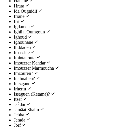
Hattane
Hrara
Ida Ougnidif
Ifrane
Ifri
Igdamen
Ighil n'Oumgoun
Ighoud
Ighounane
Ihddaden
Imassine
Imintanoute
Imouzzer Kandar
Imouzzer Marmoucha
Imzouren?
Inahnahen?
Inezgane
Irherm
Issaguen (Ketama)?
Itzer
Jaâdar
Jamâat Shaim
Jebha
Jerada
Jorf