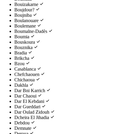
Bouizakarne
Boujdour?
Boujniba
Boulanouare
Boulemane
Boumalne-Dadès
Boumia
Bouskoura
Bouznika
Bradia
Brikcha
Bzou
Casablanca
Chefchaouen
Chichaoua
Dakhla
Dar Bni Karrich
Dar Chaoui
Dar El Kebdani
Dar Gueddari
Dar Oulad Zidouh
Dcheira El Jihadia
Debdou
Demnate
Deroua