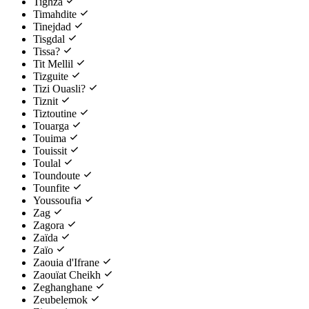
Tighza
Timahdite
Tinejdad
Tisgdal
Tissa?
Tit Mellil
Tizguite
Tizi Ouasli?
Tiznit
Tiztoutine
Touarga
Touima
Touissit
Toulal
Toundoute
Tounfite
Youssoufia
Zag
Zagora
Zaïda
Zaïo
Zaouia d'Ifrane
Zaouïat Cheikh
Zeghanghane
Zeubelemok