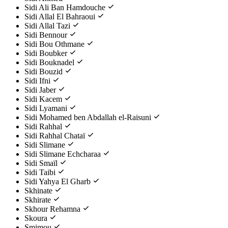
Sidi Ali Ban Hamdouche
Sidi Allal El Bahraoui
Sidi Allal Tazi
Sidi Bennour
Sidi Bou Othmane
Sidi Boubker
Sidi Bouknadel
Sidi Bouzid
Sidi Ifni
Sidi Jaber
Sidi Kacem
Sidi Lyamani
Sidi Mohamed ben Abdallah el-Raisuni
Sidi Rahhal
Sidi Rahhal Chataï
Sidi Slimane
Sidi Slimane Echcharaa
Sidi Smaïl
Sidi Taibi
Sidi Yahya El Gharb
Skhinate
Skhirate
Skhour Rehamna
Skoura
Smimou