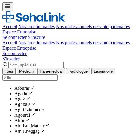
Accueil
Nos fonctionnalités
Nos professionnels de santé partenaires
Espace Entreprise
Se connecter
S'inscrire
Accueil
Nos fonctionnalités
Nos professionnels de santé partenaires
Espace Entreprise
Se connecter
S'inscrire
Tous
Médecin
Para-médical
Radiologue
Laboratoire
Afourar
Agadir
Agdz
Aghbala
Agni Izimmer
Agourai
Ahfir
Aïn Bni Mathar
Aïn Cheggag