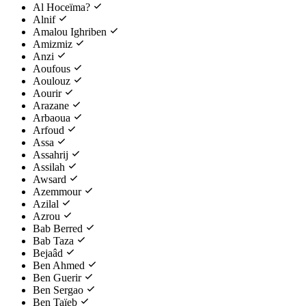
Al Hoceïma?
Alnif
Amalou Ighriben
Amizmiz
Anzi
Aoufous
Aoulouz
Aourir
Arazane
Arbaoua
Arfoud
Assa
Assahrij
Assilah
Awsard
Azemmour
Azilal
Azrou
Bab Berred
Bab Taza
Bejaâd
Ben Ahmed
Ben Guerir
Ben Sergao
Ben Taïeb