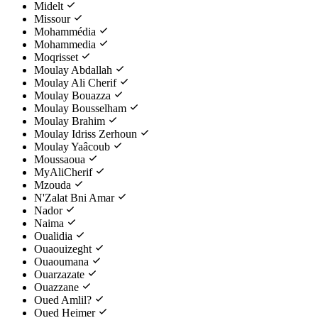
Midelt
Missour
Mohammédia
Mohammedia
Moqrisset
Moulay Abdallah
Moulay Ali Cherif
Moulay Bouazza
Moulay Bousselham
Moulay Brahim
Moulay Idriss Zerhoun
Moulay Yaâcoub
Moussaoua
MyAliCherif
Mzouda
N'Zalat Bni Amar
Nador
Naima
Oualidia
Ouaouizeght
Ouaoumana
Ouarzazate
Ouazzane
Oued Amlil?
Oued Heimer