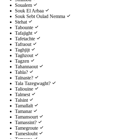
Soualem
Souk El Arbaa
Souk Sebt Oulad Nemma
Stehat
Tabounte
Tafajight
Tafetachte
Tafraout
Taghjijt
Taghzout
Tagzen
Tahannaout
Tahla?
Taïnaste?
Tala Tazegwaght?
Taliouine
Talmest
Talsint
Tamallalt
Tamanar
Tamansourt
Tamassint?
Tamegroute
Tameslouht