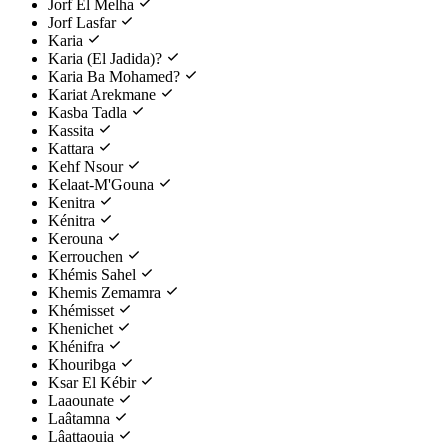
Jorf El Melha
Jorf Lasfar
Karia
Karia (El Jadida)?
Karia Ba Mohamed?
Kariat Arekmane
Kasba Tadla
Kassita
Kattara
Kehf Nsour
Kelaat-M'Gouna
Kenitra
Kénitra
Kerouna
Kerrouchen
Khémis Sahel
Khemis Zemamra
Khémisset
Khenichet
Khénifra
Khouribga
Ksar El Kébir
Laaounate
Laâtamna
Lâattaouia