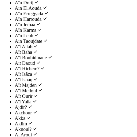
Aïn Dorij
Ain El Aouda
Aïn Erreggada
Aïn Harrouda
Aïn Jemaa
Aïn Karma
Aïn Leuh
Ain Taoujdate
Aït Attab
Aït Baha
Aït Boubidmane
Ait Daoud
Aït Hichem?
Aït Iaâza
Aït Ishaq
Aït Majden
Aït Melloul
Aït Ourir
Aït Yalla
Ajdir?
Akchour
Akka
Aklim
Aknoul?
Al Aroui