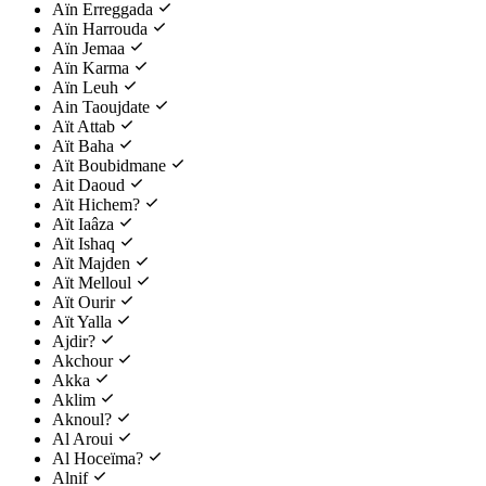
Aïn Erreggada
Aïn Harrouda
Aïn Jemaa
Aïn Karma
Aïn Leuh
Ain Taoujdate
Aït Attab
Aït Baha
Aït Boubidmane
Ait Daoud
Aït Hichem?
Aït Iaâza
Aït Ishaq
Aït Majden
Aït Melloul
Aït Ourir
Aït Yalla
Ajdir?
Akchour
Akka
Aklim
Aknoul?
Al Aroui
Al Hoceïma?
Alnif