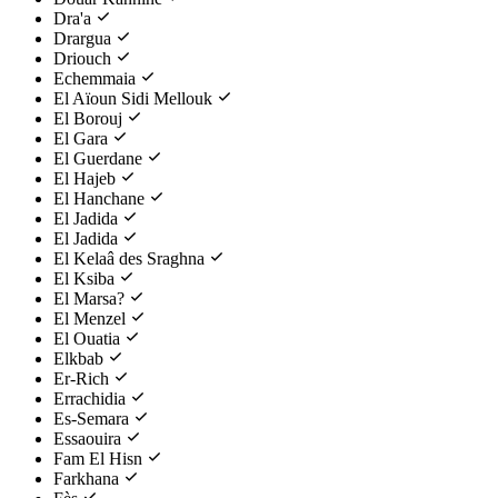
Dra'a
Drargua
Driouch
Echemmaia
El Aïoun Sidi Mellouk
El Borouj
El Gara
El Guerdane
El Hajeb
El Hanchane
El Jadida
El Jadida
El Kelaâ des Sraghna
El Ksiba
El Marsa?
El Menzel
El Ouatia
Elkbab
Er-Rich
Errachidia
Es-Semara
Essaouira
Fam El Hisn
Farkhana