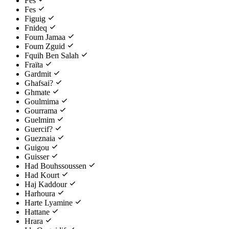
Fès
Fes
Figuig
Fnideq
Foum Jamaa
Foum Zguid
Fquih Ben Salah
Fraïta
Gardmit
Ghafsai?
Ghmate
Goulmima
Gourrama
Guelmim
Guercif?
Gueznaia
Guigou
Guisser
Had Bouhssoussen
Had Kourt
Haj Kaddour
Harhoura
Harte Lyamine
Hattane
Hrara