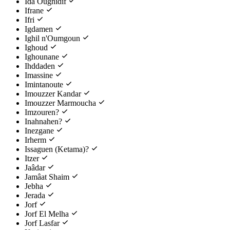
Ida Ougnidif
Ifrane
Ifri
Igdamen
Ighil n'Oumgoun
Ighoud
Ighounane
Ihddaden
Imassine
Imintanoute
Imouzzer Kandar
Imouzzer Marmoucha
Imzouren?
Inahnahen?
Inezgane
Irherm
Issaguen (Ketama)?
Itzer
Jaâdar
Jamâat Shaim
Jebha
Jerada
Jorf
Jorf El Melha
Jorf Lasfar