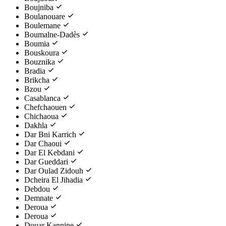
Boujniba
Boulanouare
Boulemane
Boumalne-Dadès
Boumia
Bouskoura
Bouznika
Bradia
Brikcha
Bzou
Casablanca
Chefchaouen
Chichaoua
Dakhla
Dar Bni Karrich
Dar Chaoui
Dar El Kebdani
Dar Gueddari
Dar Oulad Zidouh
Dcheira El Jihadia
Debdou
Demnate
Deroua
Deroua
Douar Kannine