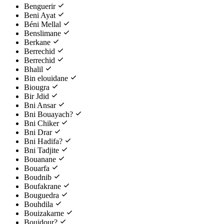
Benguerir
Beni Ayat
Béni Mellal
Benslimane
Berkane
Berrechid
Berrechid
Bhalil
Bin elouidane
Biougra
Bir Jdid
Bni Ansar
Bni Bouayach?
Bni Chiker
Bni Drar
Bni Hadifa?
Bni Tadjite
Bouanane
Bouarfa
Boudnib
Boufakrane
Bouguedra
Bouhdila
Bouizakarne
Boujdour?