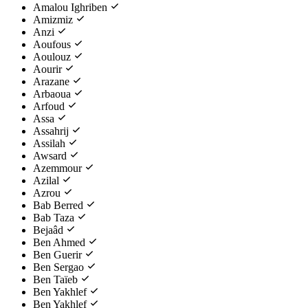
Amalou Ighriben
Amizmiz
Anzi
Aoufous
Aoulouz
Aourir
Arazane
Arbaoua
Arfoud
Assa
Assahrij
Assilah
Awsard
Azemmour
Azilal
Azrou
Bab Berred
Bab Taza
Bejaâd
Ben Ahmed
Ben Guerir
Ben Sergao
Ben Taïeb
Ben Yakhlef
Ben Yakhlef